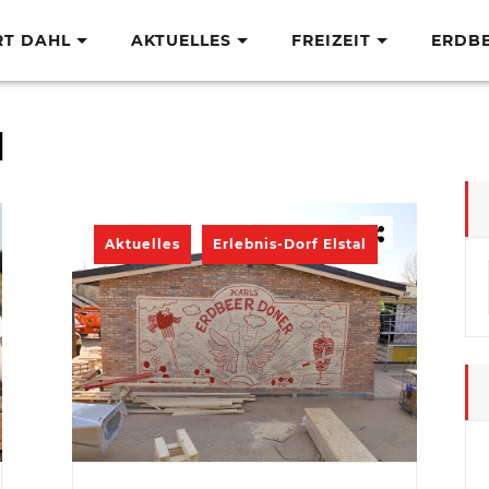
RT DAHL
AKTUELLES
FREIZEIT
ERDB
l
Aktuelles
Erlebnis-Dorf Elstal