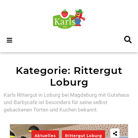
NEUES VON ROBERT
DAHL
Podcast
AKTUELLES
Kategorie:
Erlebnis-Dorf
Rittergut
Rövershagen
Loburg
Erlebnis-Dorf Elstal
Karls Rittergut in Loburg bei Magdeburg mit Gutshaus
Erlebnis-Dorf Loxstedt
und Barbycafè ist besonders für seine selbst
Erlebnis-Dorf Döbeln
gebackenen Torten und Kuchen bekannt.
Erlebnis-Dorf Oberhausen
Karls Wernigerode
Aktuelles
Rittergut Loburg