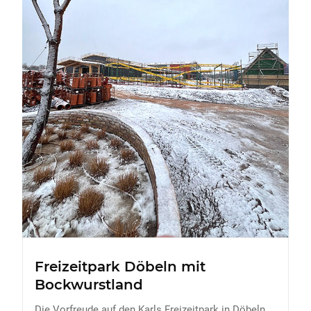
FREIZEIT
Veranstaltungen
Essen & Trinken
Sport
ERDBEEREN
URLAUB
Freizeitpark Döbeln mit
Bockwurstland
Die Vorfreude auf den Karls Freizeitpark in Döbeln