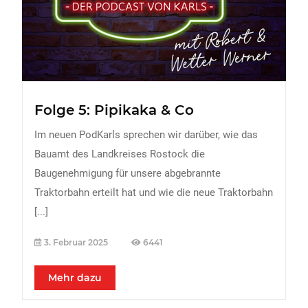
FREIZEIT
Veranstaltungen
Essen & Trinken
Sport
Folge 5: Pipikaka & Co
ERDBEEREN
Im neuen PodKarls sprechen wir darüber, wie das
URLAUB
Bauamt des Landkreises Rostock die
Baugenehmigung für unsere abgebrannte
Traktorbahn erteilt hat und wie die neue Traktorbahn
[...]
3. Februar 2025
6441
Mehr dazu