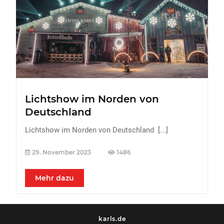
FREIZEIT
Veranstaltungen
Essen & Trinken
Sport
ERDBEEREN
Lichtshow im Norden von
URLAUB
Deutschland
Lichtshow im Norden von Deutschland
[...]
29. November 2023
1486
Mehr dazu
karls.de