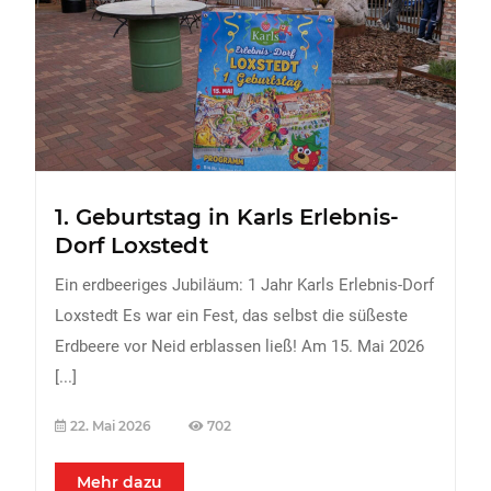
FREIZEIT
Veranstaltungen
Essen & Trinken
Sport
ERDBEEREN
1. Geburtstag in Karls Erlebnis-
URLAUB
Dorf Loxstedt
Ein erdbeeriges Jubiläum: 1 Jahr Karls Erlebnis-Dorf
Loxstedt Es war ein Fest, das selbst die süßeste
Erdbeere vor Neid erblassen ließ! Am 15. Mai 2026
[...]
22. Mai 2026
702
Mehr dazu