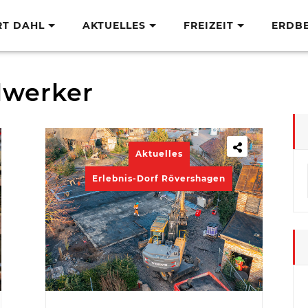
RT DAHL
AKTUELLES
FREIZEIT
ERDB
werker
Aktuelles
Erlebnis-Dorf Rövershagen