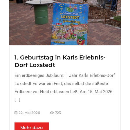
FREIZEIT
Veranstaltungen
Essen & Trinken
Sport
ERDBEEREN
1. Geburtstag in Karls Erlebnis-
URLAUB
Dorf Loxstedt
Ein erdbeeriges Jubiläum: 1 Jahr Karls Erlebnis-Dorf
Loxstedt Es war ein Fest, das selbst die süßeste
Erdbeere vor Neid erblassen ließ! Am 15. Mai 2026
[...]
22. Mai 2026
723
Mehr dazu