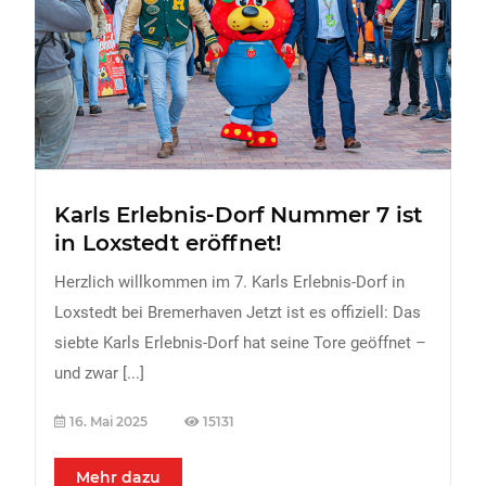
FREIZEIT
Veranstaltungen
Essen & Trinken
Sport
ERDBEEREN
Karls Erlebnis-Dorf Nummer 7 ist
URLAUB
in Loxstedt eröffnet!
Herzlich willkommen im 7. Karls Erlebnis-Dorf in
Loxstedt bei Bremerhaven Jetzt ist es offiziell: Das
siebte Karls Erlebnis-Dorf hat seine Tore geöffnet –
und zwar
[...]
16. Mai 2025
15131
Mehr dazu